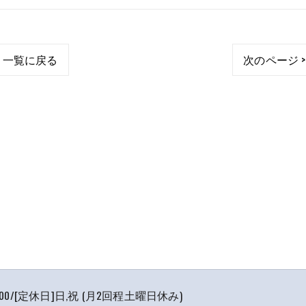
一覧に戻る
次のページ >
7:00/[定休日]日,祝 (月2回程土曜日休み)