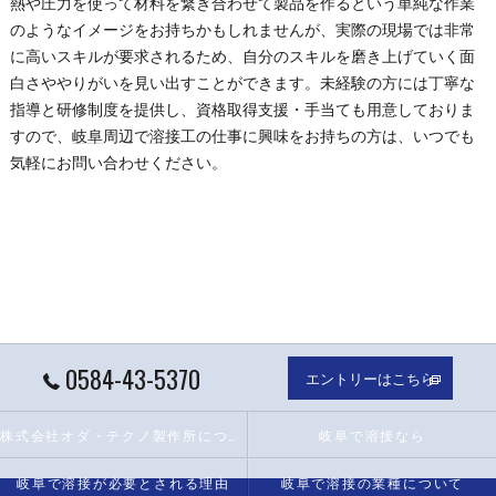
熱や圧力を使って材料を繋ぎ合わせて製品を作るという単純な作業
のようなイメージをお持ちかもしれませんが、実際の現場では非常
に高いスキルが要求されるため、自分のスキルを磨き上げていく面
白さややりがいを見い出すことができます。未経験の方には丁寧な
指導と研修制度を提供し、資格取得支援・手当ても用意しておりま
すので、
岐阜
周辺で
溶接
工の仕事に興味をお持ちの方は、いつでも
気軽にお問い合わせください。
0584-43-5370
エントリーはこちら
株式会社オダ・テクノ製作所について
岐阜で溶接なら
岐阜で溶接が必要とされる理由
岐阜で溶接の業種について