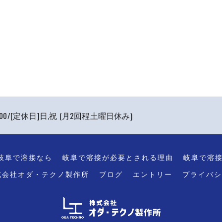
7:00/[定休日]日,祝 (月2回程土曜日休み)
岐阜で溶接なら
岐阜で溶接が必要とされる理由
岐阜で溶
式会社オダ・テクノ製作所
ブログ
エントリー
プライバシ