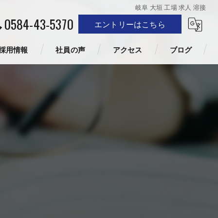
岐阜 大垣 工場 求人 溶接
0584-43-5370
エントリーはこちら
採用情報
社員の声
アクセス
ブログ