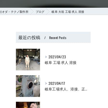
社オダ・テクノ製作所
ブログ
岐阜 大垣 工場 求人 溶接
最近の投稿
Recent Posts
2021/04/23
岐阜 工場 求人 溶接
2021/04/17
岐阜工場求人、溶接、正社員