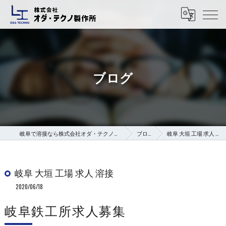
ブログ
岐阜で溶接なら株式会社オダ・テクノ製作所
ブログ
岐阜 大垣 工場 求人 溶接
岐阜 大垣 工場 求人 溶接
2020/06/18
岐阜鉄工所求人募集