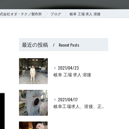
式会社オダ・テクノ製作所
ブログ
岐阜 工場 求人 溶接
最近の投稿
Recent Posts
2021/04/23
岐阜 工場 求人 溶接
2021/04/17
岐阜工場求人、溶接、正社員